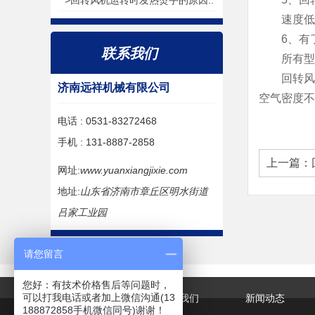
>回转风机运转时发热烫手的原因..
速度低，
6、有了
联系我们
所有型号
回转风机
济南远祥机械有限公司
空气密度不
电话 : 0531-83272468
手机 : 131-8887-2858
上一篇：
网址:
www.yuanxiangjixie.com
地址:
山东省济南市章丘区明水街道
吕家工业园
请您留言
您好：有技术价格售后等问题时，
可以打我电话或者加上微信沟通(13
网站首页
关于我们
新闻动态
188872858手机微信同号)谢谢！