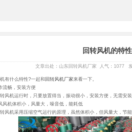
回转风机的特性
文章出处：山东回转风机厂家
人气：
1077
发
有什么特性?一起和
回转风机厂家
来看一下。
流畅，安装方便
风机运行时，只要放置得当，振动很小，安装方便，无需安装
风机体积小，风量大，噪音低，能耗低
风机采用压缩空气运行的原理，虽然体积小，但风量大，节能