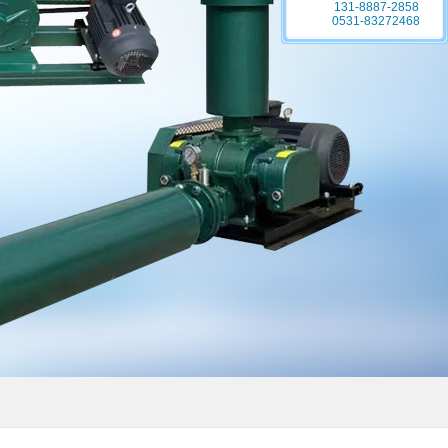
131-8887-2858
0531-83272468