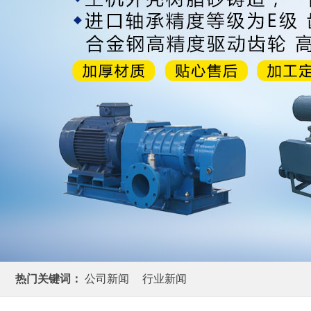
热门关键词：
公司新闻
行业新闻