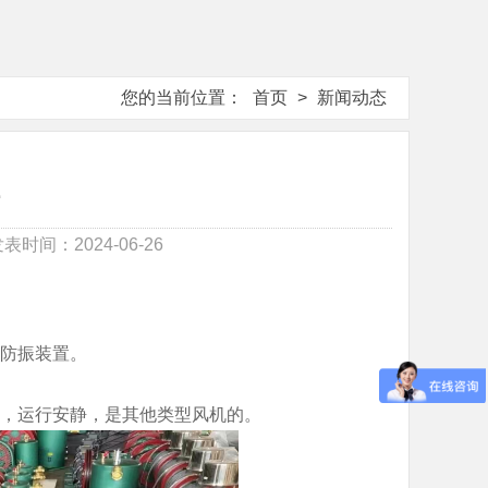
您的当前位置：
首页
>
新闻动态
表时间：2024-06-26
防振装置。
，运行安静，是其他类型风机的。