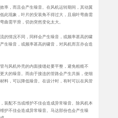
效率，而且会产生噪音。在风机运转期间，其动翼
低此现象，叶片的安装角不得过大，且扇叶弯曲需
弯曲需平滑，切勿突然变化太大。
流的情况不同，同样会产生噪音，或频率甚高的啸
产生噪音，或频率甚高的啸音，对风机而言亦会造
管与风机外壳的内面接缝处要平整，避免粗糙不
更大的噪音。而由于接连的管路会产生共振，使细
材料，可以降低噪音。在设计时，有时可以在风管
，装配不当或维护不佳会造成异常噪音。除风机本
维护不佳会造成异常噪音。马达部份也会产生噪
成。