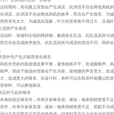
转期间，其动翼之背面会产生涡流，此涡流不但会降低风机的
生涡流，此涡流不但会降低风机的效率，而且会产生噪音。为减
突然变化太大。为减低此现象，叶片的安装角不得过大，且扇叶
流而产生噪音
动时，若碰到尖锐的障碍物，极易发生乱流。此乱流虽然与涡
而言亦会造成效率损失。此乱流虽然与涡流的情况不同，同样会
。
管外壳产生共振而发生噪音
机外壳的内面接缝处要平整，避免粗糙不平，造成撕裂声。风
裂声。而由于接连的管路会产生共振，使细微的声音变大，造成
大，造成更大的噪音。在设计时，有时可以在风管外面覆以防音
音材料，可以降低噪音。
以外引起的噪音
身的固定噪音外，尚有许多噪音源。诸如：轴承因精密度不足
音外，尚有许多噪音源，诸如：轴承因精密度不足，装配不当或
设计不良或製造品控不佳所造成，但有时是马达之内外冷却扇造