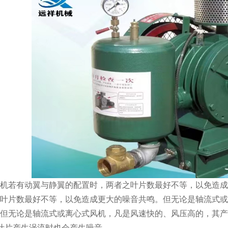
若有动翼与静翼的配置时，两者之叶片数最好不等，以免造成
叶片数最好不等，以免造成更大的噪音共鸣。但无论是轴流式或
但无论是轴流式或离心式风机，凡是风速快的、风压高的，其产
片产生涡流时也会产生噪音