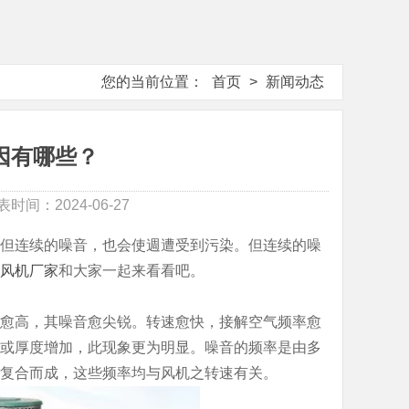
您的当前位置：
首页
>
新闻动态
因有哪些？
表时间：2024-06-27
但连续的噪音，也会使週遭受到污染。但连续的噪
风机厂家
和大家一起来看看吧。
愈高，其噪音愈尖锐。转速愈快，接解空气频率愈
或厚度增加，此现象更为明显。噪音的频率是由多
复合而成，这些频率均与风机之转速有关。