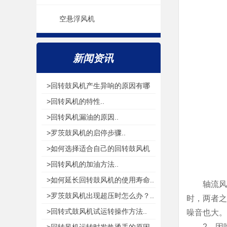
空悬浮风机
新闻资讯
>回转鼓风机产生异响的原因有哪
些？..
>回转风机的特性..
>回转风机漏油的原因..
>罗茨鼓风机的启停步骤..
>如何选择适合自己的回转鼓风机
厂家..
>回转风机的加油方法..
>如何延长回转鼓风机的使用寿命..
轴流风机
>罗茨鼓风机出现超压时怎么办？..
时，两者之
>回转式鼓风机试运转操作方法..
噪音也大。
2、因叶