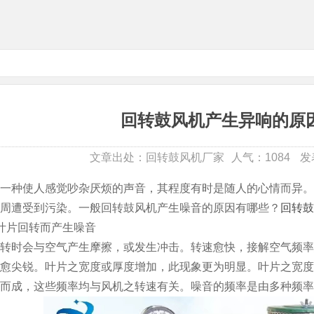
回转鼓风机产生异响的原
文章出处：回转鼓风机厂家
人气：
1084
发
种使人感觉吵杂厌烦的声音，其程度有时是随人的心情而异。
周遭受到污染。一般回转鼓风机产生噪音的原因有哪些？
回转鼓
片回转而产生噪音
时会与空气产生摩擦，或发生冲击。转速愈快，接解空气频率
愈尖锐。叶片之宽度或厚度增加，此现象更为明显。叶片之宽度
而成，这些频率均与风机之转速有关。噪音的频率是由多种频率