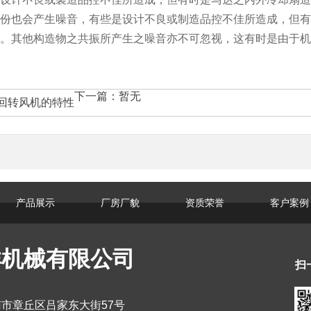
也会产生噪音，有些是设计不良或制造品控不佳所造成，但有
。其他构造物之共振所产生之噪音亦不可忽视，这有时是由于机
下一篇：暂无
回转风机的特性
产品展示
厂房厂貌
资质荣誉
客户案例
祥机械有限公司
扫
市章丘区吕家东大街57号