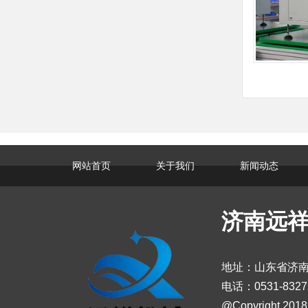
网站首页
关于我们
新闻动态
济南远
地址：山东省济南
电话：0531-8327
@Copyright 201