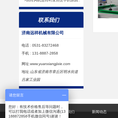
>回转风机运转时发热烫手的原因..
联系我们
济南远祥机械有限公司
电话 : 0531-83272468
手机 : 131-8887-2858
网址:
www.yuanxiangjixie.com
地址:
山东省济南市章丘区明水街道
吕家工业园
请您留言
您好：有技术价格售后等问题时，
可以打我电话或者加上微信沟通(13
网站首页
关于我们
新闻动态
188872858手机微信同号)谢谢！