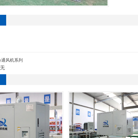
心通风机系列
无