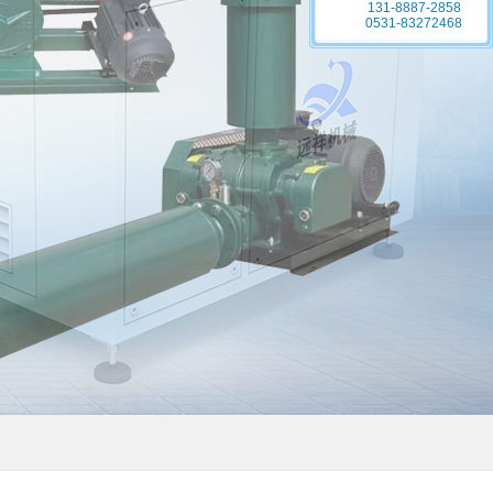
131-8887-2858
0531-83272468