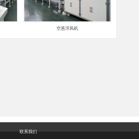
空悬浮风机
联系我们