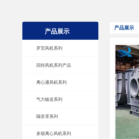
产品展示
产品展示
罗茨风机系列
回转风机系列产品
离心通风机系列
气力输送系列
隔音罩系列
多级离心风机系列