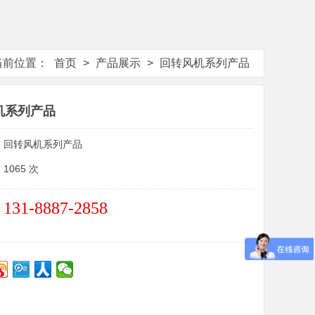
当前位置：
首页
>
产品展示
>
回转风机系列产品
机系列产品
：
回转风机系列产品
：
1065
次
131-8887-2858
：