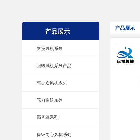
产品展示
产品展示
罗茨风机系列
回转风机系列产品
离心通风机系列
气力输送系列
隔音罩系列
多级离心风机系列