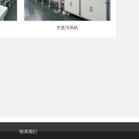
空悬浮风机
联系我们