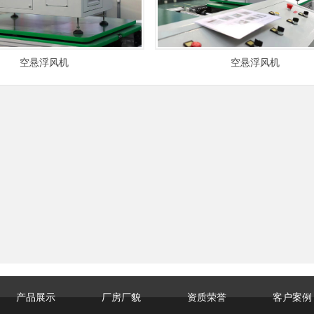
空悬浮风机
空悬浮风机
产品展示
厂房厂貌
资质荣誉
客户案例