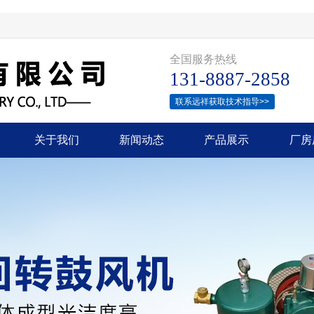
全国服务热线
131-8887-2858
联系远祥获取技术指导>>
关于我们
新闻动态
产品展示
厂房