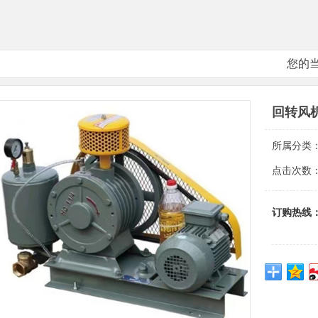
您的
回转风
所属分类
点击次数
订购热线