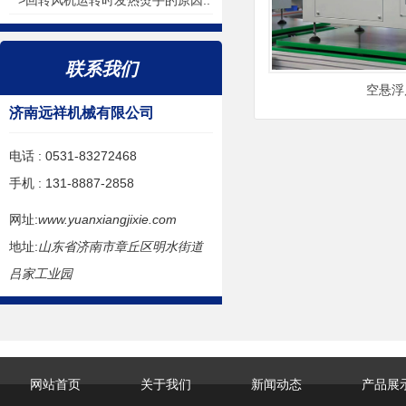
>回转风机运转时发热烫手的原因..
联系我们
空悬浮
济南远祥机械有限公司
电话 : 0531-83272468
手机 : 131-8887-2858
网址:
www.yuanxiangjixie.com
地址:
山东省济南市章丘区明水街道
吕家工业园
网站首页
关于我们
新闻动态
产品展