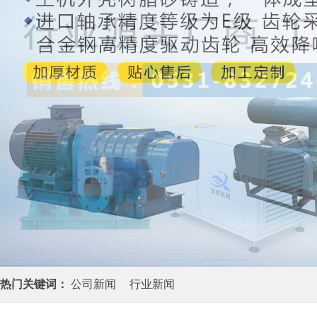
热门关键词：
公司新闻
行业新闻