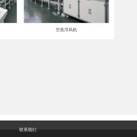
空悬浮风机
联系我们