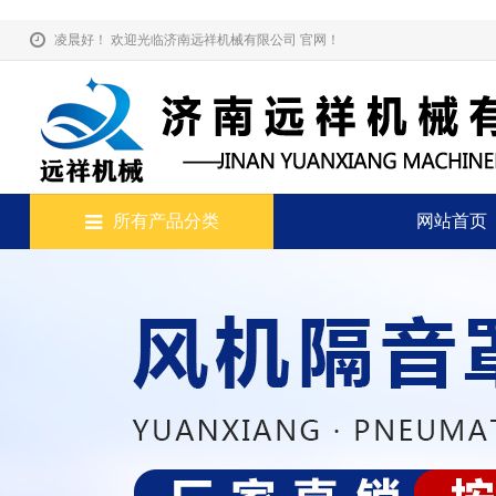
凌晨好！ 欢迎光临济南远祥机械有限公司 官网！
所有产品分类
网站首页