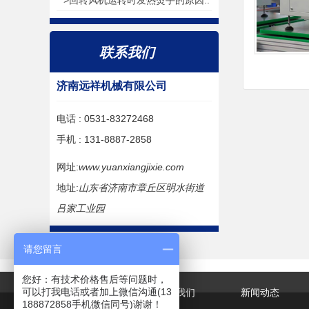
>回转风机运转时发热烫手的原因..
联系我们
济南远祥机械有限公司
电话 : 0531-83272468
手机 : 131-8887-2858
网址:
www.yuanxiangjixie.com
地址:
山东省济南市章丘区明水街道
吕家工业园
请您留言
您好：有技术价格售后等问题时，
可以打我电话或者加上微信沟通(13
网站首页
关于我们
新闻动态
188872858手机微信同号)谢谢！