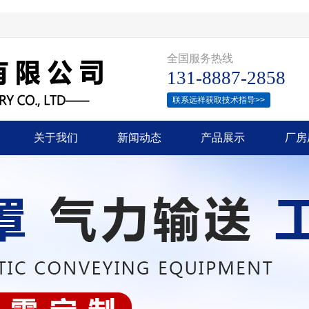
全国服务热线
131-8887-2858
联系远祥获取技术指导>>
关于我们
新闻动态
产品展示
厂房