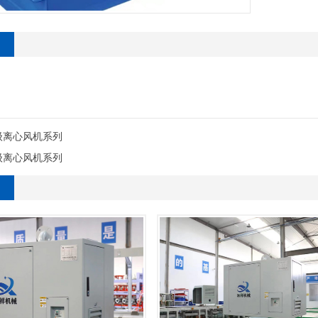
级离心风机系列
级离心风机系列